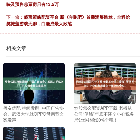
映及预售总票房只有13.5万
下一篇：
盛宝策略配资平台 新《奔跑吧》首播满屏尴尬，全程尬
笑掩盖游戏无聊，白鹿成最大败笔
相关文章
粤友优配 持续发酵! 中国广告协
炒股怎么配资APP下载 老板从
会、武汉大学就OPPO母亲节文
公司“借钱”年底不还？小心税务
案发声
局让你补缴20%个税！