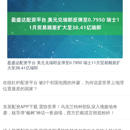
盈盛达配资平台 美元兑瑞郎反弹至0.7950 瑞士11月贸易顺差扩
大至38.41亿瑞郎
在线杠杆配资平台 被2个邻国包围的外蒙，为何说是世界上地理
位置最差的国家？
东英配资APP下载 震惊世界！乌克兰特种部队深入俄腹地奇
袭，核导弹“榛树”神话一夜崩塌，西方拦截谎言彻底粉碎！