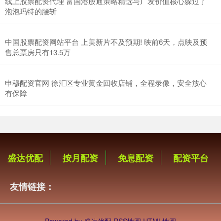
线上股票配资代理 富国港股通策略精选与广发价值核心躲过了
泡泡玛特的腰斩
中国股票配资网站平台 上美新片不及预期! 映前6天，点映及预
售总票房只有13.5万
申穆配资官网 徐汇区专业黄金回收店铺，全程录像，安全放心
有保障
盛达优配
按月配资
免息配资
配资平台
友情链接：
Powered by
盛达优配
RSS地图
HTML地图