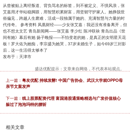
从曾被贴上离经叛道、背负骂名的标签，到不被定义、不惧风浪，张
艾嘉用才华站稳脚跟，用智慧积累财富，用坚韧守护家人。她挣脱世
俗偏见，跨越人生磨难，活成一段独属于她的、充满智慧与力量的时
代传奇。 参考资料 凤凰财经——少女张艾嘉：我还没有准备离开，但
也不想太文艺 青岛新闻网——张艾嘉 李少红 陈冲联袂 青岛出品《世
间有她》幕后有她 扬子晚报——不怕变老的她，是真正的女明星天花
板！罗大佑为她痴，李宗盛为她哭，37岁未婚生子，如今69岁三封影
后，这一生活得太够本了
发布于：天津市
盛达优配提示：文章来自网络，不代表本站观点。
上一篇：
粤友优配 持续发酵! 中国广告协会、武汉大学就OPPO母
亲节文案发声
下一篇：
线上股票配资代理 富国港股通策略精选与广发价值核心
躲过了泡泡玛特的腰斩
相关文章