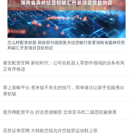
怎么样配资炒股 财政部与德国复兴信贷银行签署湖南省森林经营
和碳汇开发项目贷款协定
秦安配资官网 新铝时代：公司在机器人零部件领域的业务布局
正有序推进
掌上策略平台 煮米饭不夹生的技巧，简单做法让新手也能煮出
香软饭
股升网配资平台 肘击里德喉部 文班亚马吃二级恶犯被驱逐
百胜证券官网 大韩航空拟允许空姐穿运动鞋上班