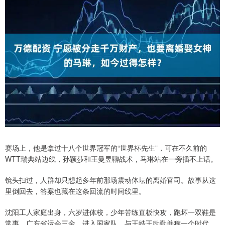
赛场上，他是拿过十八个世界冠军的“世界杯先生”，可在不久前的
WTT瑞典站边线，孙颖莎和王曼昱聊战术，马琳站在一旁插不上话。
镜头扫过，人群却只想起多年前那场震动体坛的离婚官司。故事从这
里倒回去，答案也藏在这条回流的时间线里。
沈阳工人家庭出身，六岁进体校，少年苦练直板快攻，跑坏一双鞋是
常事。广东省运会三金，进入国家队，与王皓王励勤并称一个时代。