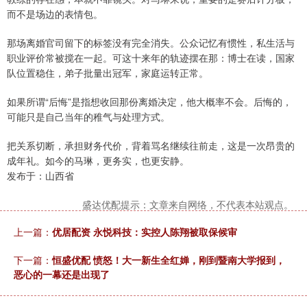
而不是场边的表情包。
那场离婚官司留下的标签没有完全消失。公众记忆有惯性，私生活与
职业评价常被搅在一起。可这十来年的轨迹摆在那：博士在读，国家
队位置稳住，弟子批量出冠军，家庭运转正常。
如果所谓“后悔”是指想收回那份离婚决定，他大概率不会。后悔的，
可能只是自己当年的稚气与处理方式。
把关系切断，承担财务代价，背着骂名继续往前走，这是一次昂贵的
成年礼。如今的马琳，更务实，也更安静。
发布于：山西省
盛达优配提示：文章来自网络，不代表本站观点。
上一篇：
优居配资 永悦科技：实控人陈翔被取保候审
下一篇：
恒盛优配 愤怒！大一新生全红婵，刚到暨南大学报到，
恶心的一幕还是出现了