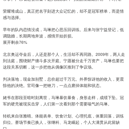
荣耀堆成山，真正把名字刻进大众记忆的，却不是冠军榜单，而是情
感与选择。
早年的队内恋情没成，马琳把心思压回训练。后来与张宁益登记，低
调隐婚，长期两地奔波，感情开始折损。
展开剩余76%
北京奥运夺金后，人还是那个人，生活却不再同路。2009年，两人走
到法庭，围绕财产缠斗多次开庭。宁愿被分走千万资产，马琳也要把
这段关系切断，这一步把他从偶像区推到了争议场。
判决落地，现金加别墅，总价超过千万元。外界惊讶他的收入，更震
惊他的决绝。官司像一把锉刀，一点点磨掉体能和状态。
姥爷在那段至暗时刻离世，马琳暴饮暴食，身形走样，成绩下坠。冠
军的硬壳被现实击穿，人们第一次看到那个需要喘气的马琳。
转机来自张雅晴。体能表单、饮食计划、心理托底，体重回落，训练
归位。赛场节奏已换人，张继科、马龙崛起，个人大满贯从此留缺
口。