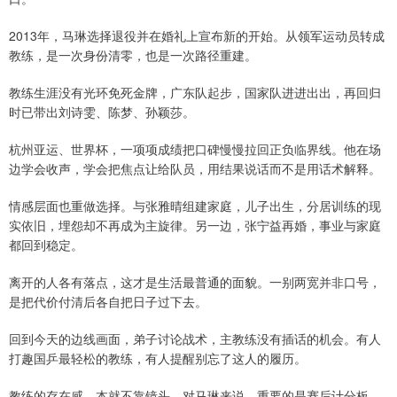
2013年，马琳选择退役并在婚礼上宣布新的开始。从领军运动员转成
教练，是一次身份清零，也是一次路径重建。
教练生涯没有光环免死金牌，广东队起步，国家队进进出出，再回归
时已带出刘诗雯、陈梦、孙颖莎。
杭州亚运、世界杯，一项项成绩把口碑慢慢拉回正负临界线。他在场
边学会收声，学会把焦点让给队员，用结果说话而不是用话术解释。
情感层面也重做选择。与张雅晴组建家庭，儿子出生，分居训练的现
实依旧，埋怨却不再成为主旋律。另一边，张宁益再婚，事业与家庭
都回到稳定。
离开的人各有落点，这才是生活最普通的面貌。一别两宽并非口号，
是把代价付清后各自把日子过下去。
回到今天的边线画面，弟子讨论战术，主教练没有插话的机会。有人
打趣国乒最轻松的教练，有人提醒别忘了这人的履历。
教练的存在感，本就不靠镜头。对马琳来说，重要的是赛后计分板，