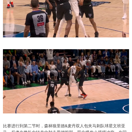
比赛进行到第二节时，森林狼里德&麦丹双人包夹马刺队球星文班亚