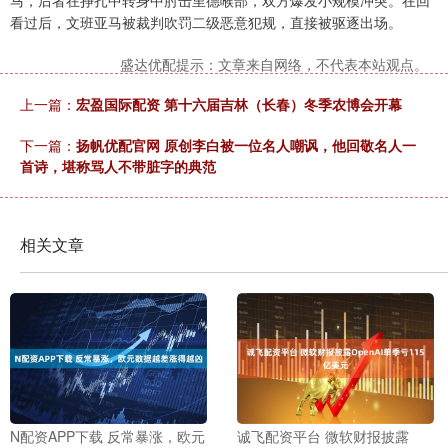
马，后者在挣扎中转身中肘击里德喉部，双方爆发小规模冲突。在回
看过后，文班亚马被裁判吹罚二级恶意犯规，直接被驱逐出场。
盛达优配提示：文章来自网络，不代表本站观点。
上一篇：
宏盈国际配资 第十六届吉林（长春）冬季农博会开幕
下一篇：
扬帆优配官网 原创李白被一位名人嘲讽，他回敬名人一
首诗，堪称骂人不带脏字的典范
相关文章
N配资APP下载 反常暴涨，欧元
诚飞配资平台 微软财报披露