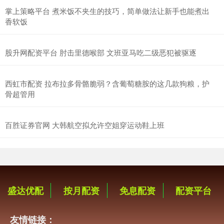
掌上策略平台 煮米饭不夹生的技巧，简单做法让新手也能煮出
香软饭
股升网配资平台 肘击里德喉部 文班亚马吃二级恶犯被驱逐
西虹市配资 拉布拉多骨骼脆弱？含葡萄糖胺的这几款狗粮，护
骨超管用
百胜证券官网 大韩航空拟允许空姐穿运动鞋上班
盛达优配
按月配资
免息配资
配资平台
友情链接：