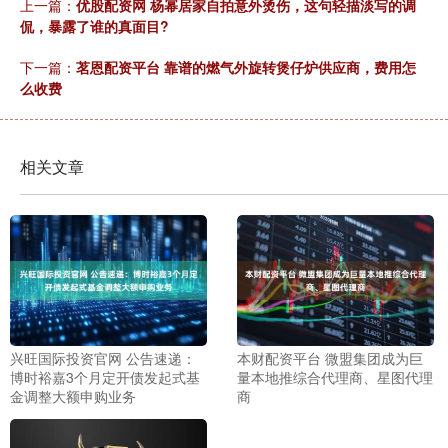
上一篇：
优股配资网 杨幂居家自拍意外烫伤，这句轻描淡写的调
侃，暴露了谁的真面目?
下一篇：
茗恩配资平台 靠谱的燃气外旋转煲仔炉供应商，费用怎
么收费
相关文章
兴旺国际投资官网 公告速递：
本财配资平台 微盟集团成为巨
博时裕嘉3个月定开债发起式基
量本地推综合代理商、星图代理
金调整大额申购业务
商