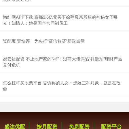
尚红网APP下载 豪掷3.6亿元买下徐翔母亲股权的神秘女子曝
光！知情人：她是国企合同制员工
资配宝 壹快评｜为央行“征信救济”新政点赞
易云达配资 不止地产惹的“祸”！浙商大佬深陷“祥源系”理财产品
兑付危机
怎么杠杆买股票平台 告诉你的儿女：选这三种对象，就是在改
命
盛达优配
按月配资
免息配资
配资平台