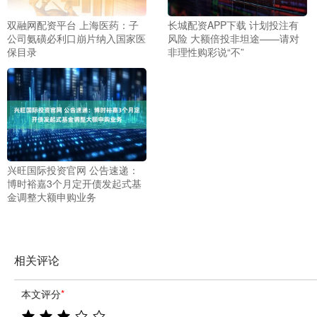
双融网配资平台 上海医药：子
长城配资APP下载 计划投注有
公司氨磺必利口崩片纳入国家医
风险 大额倍投非坦途——请对
保目录
非理性购彩说“不”
兴旺国际投资官网 公告速递：
博时裕嘉3个月定开债发起式基
金调整大额申购业务
相关评论
本文评分
*